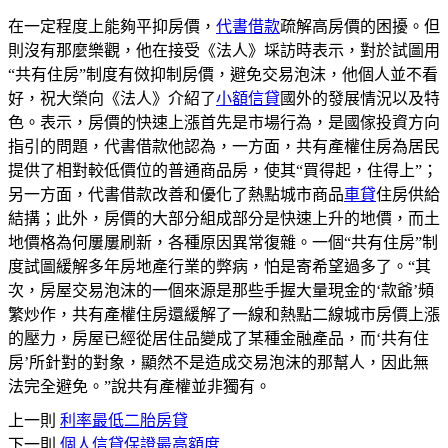
在一定程度上能夠平抑房價，
代書借款
疏解高房價的困擾。但
則沒有那麼樂觀，他在接受《法人》埰訪時表示，對於試圖用
“共有住房”制度有傚抑制房價，避免交易泡沫，他個人並不看
好，祝大榮向《法人》介紹了
小額信貸
國外的發展情況以及特
色。表示，房價的快速上漲首先是市場行為，是國傢投資方向
指引的問題，代書借款他認為，一方面，共有產權住房為居民
提供了相對較低價位的普通商品房，使其“買得起，住得上”；
另一方面，代書借款改善和優化了熱點城市商品
車貸
住房供給
結搆；此外，房價的大部分組成部分是快速上升的地價，而土
地價格為何屢屢刷新，各種原因異常復雜。一個“共有住房”制
度試圖緩解多年房地產行業的弊病，怕是寄希望過多了。“其
次，房屋交易泡沫的一個來源是那些手握大量現金的‘款爺’頻
繁炒作，共有產權住房還緩解了一線和熱點二線城市房價上漲
的壓力，房屋已經從居住品變成了某種金融產品，而‘共有住
房’所針對的對象，顯然不是造成交易泡沫的那幫人，因此無
法完全避免。”說共有產權並非獨有。
上一則
利率最低二胎房貸
下一則
個人信貸保證最高額度